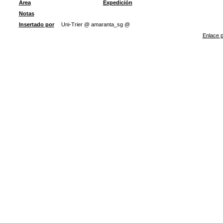
Área
Expedición
Notas
Insertado por
Uni-Trier @ amaranta_sg @
Enlace p