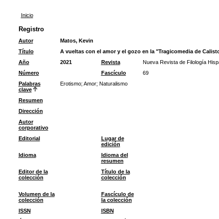
Inicio
Registro
Autor
Matos, Kevin
Título
A vueltas con el amor y el gozo en la "Tragicomedia de Calist
Año
2021
Revista
Nueva Revista de Filología Hisp
Número
Fascículo
69
Palabras
Erotismo
;
Amor
;
Naturalismo
clave
Resumen
Dirección
Autor
corporativo
Editorial
Lugar de
edición
Idioma
Idioma del
resumen
Editor de la
Título de la
colección
colección
Volumen de la
Fascículo de
colección
la colección
ISSN
ISBN