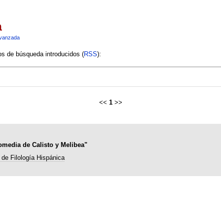
a
vanzada
ios de búsqueda introducidos (
RSS
):
<<
1
>>
comedia de Calisto y Melibea"
de Filología Hispánica