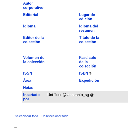
Autor
corporativo
Editorial
Lugar de
edición
Idioma
Idioma del
resumen
Editor de la
Título de la
colección
colección
Volumen de
Fascículo
la colección
de la
colección
ISSN
ISBN
Área
Expedición
Notas
Insertado
Uni-Trier @ amaranta_sg @
por
Seleccionar todo
Deseleccionar todo