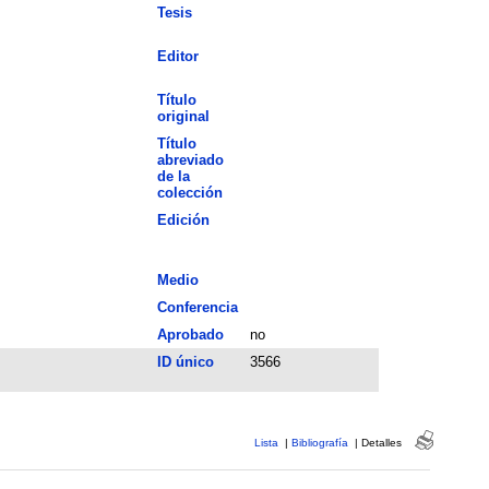
Tesis
Editor
Título
original
Título
abreviado
de la
colección
Edición
Medio
Conferencia
Aprobado
no
ID único
3566
Lista
|
Bibliografía
|
Detalles