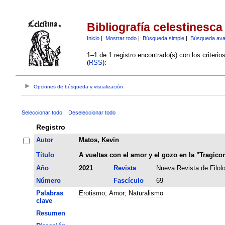
Bibliografía celestinesca
Inicio
|
Mostrar todo
|
Búsqueda simple
|
Búsqueda av
1–1 de 1 registro encontrado(s) con los criteri
(
RSS
):
Opciones de búsqueda y visualización
Seleccionar todo
Deseleccionar todo
Registro
Autor
Matos, Kevin
Título
A vueltas con el amor y el gozo en la "Tragico
Año
2021
Revista
Nueva Revista de Filol
Número
Fascículo
69
Palabras
Erotismo
;
Amor
;
Naturalismo
clave
Resumen