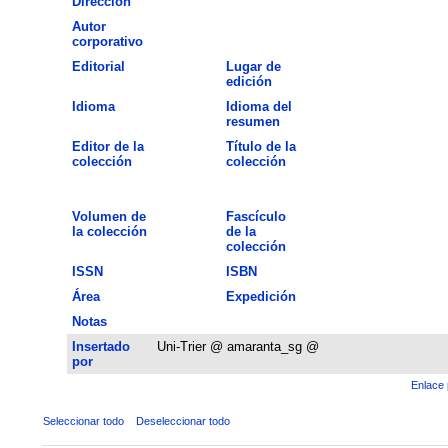
Dirección
Autor
corporativo
Editorial
Lugar de
edición
Idioma
Idioma del
resumen
Editor de la
Título de la
colección
colección
Volumen de
Fascículo
la colección
de la
colección
ISSN
ISBN
Área
Expedición
Notas
Insertado
Uni-Trier @ amaranta_sg @
por
Enlace 
Seleccionar todo
Deseleccionar todo