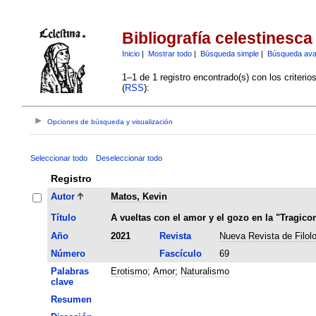
Bibliografía celestinesca
Inicio
|
Mostrar todo
|
Búsqueda simple
|
Búsqueda av
1–1 de 1 registro encontrado(s) con los criteri
(
RSS
):
Opciones de búsqueda y visualización
Seleccionar todo
Deseleccionar todo
Registro
Autor
Matos, Kevin
Título
A vueltas con el amor y el gozo en la "Tragico
Año
2021
Revista
Nueva Revista de Filol
Número
Fascículo
69
Palabras
Erotismo
;
Amor
;
Naturalismo
clave
Resumen