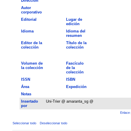
Dirección
Autor
corporativo
Editorial
Lugar de
edición
Idioma
Idioma del
resumen
Editor de la
Título de la
colección
colección
Volumen de
Fascículo
la colección
de la
colección
ISSN
ISBN
Área
Expedición
Notas
Insertado
Uni-Trier @ amaranta_sg @
por
Enlace 
Seleccionar todo
Deseleccionar todo