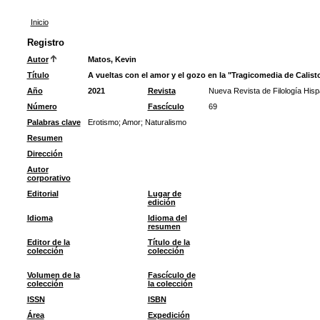
Inicio
Registro
Autor
Matos, Kevin
Título
A vueltas con el amor y el gozo en la "Tragicomedia de Calist
Año
2021
Revista
Nueva Revista de Filología Hisp
Número
Fascículo
69
Palabras clave
Erotismo
;
Amor
;
Naturalismo
Resumen
Dirección
Autor
corporativo
Editorial
Lugar de
edición
Idioma
Idioma del
resumen
Editor de la
Título de la
colección
colección
Volumen de la
Fascículo de
colección
la colección
ISSN
ISBN
Área
Expedición