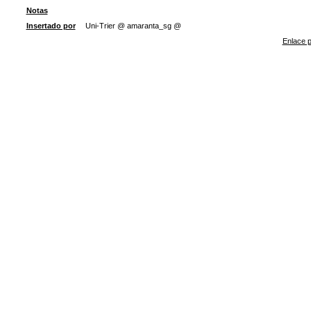
Notas
Insertado por
Uni-Trier @ amaranta_sg @
Enlace p