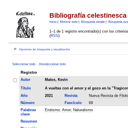
Bibliografía celestinesca
Inicio
|
Mostrar todo
|
Búsqueda simple
|
Búsqueda av
1–1 de 1 registro encontrado(s) con los criteri
(
RSS
):
Opciones de búsqueda y visualización
Seleccionar todo
Deseleccionar todo
Registro
Autor
Matos, Kevin
Título
A vueltas con el amor y el gozo en la "Tragico
Año
2021
Revista
Nueva Revista de Filol
Número
Fascículo
69
Palabras
Erotismo
;
Amor
;
Naturalismo
clave
Resumen