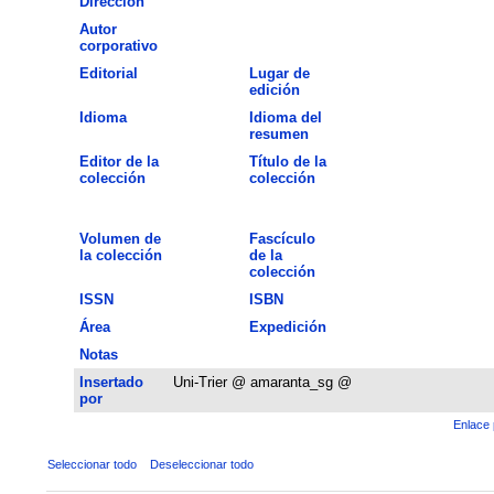
Dirección
Autor
corporativo
Editorial
Lugar de
edición
Idioma
Idioma del
resumen
Editor de la
Título de la
colección
colección
Volumen de
Fascículo
la colección
de la
colección
ISSN
ISBN
Área
Expedición
Notas
Insertado
Uni-Trier @ amaranta_sg @
por
Enlace 
Seleccionar todo
Deseleccionar todo