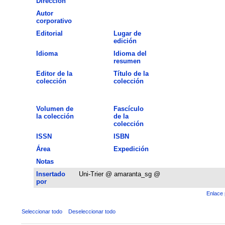
Dirección
Autor
corporativo
Editorial
Lugar de
edición
Idioma
Idioma del
resumen
Editor de la
Título de la
colección
colección
Volumen de
Fascículo
la colección
de la
colección
ISSN
ISBN
Área
Expedición
Notas
Insertado
Uni-Trier @ amaranta_sg @
por
Enlace 
Seleccionar todo
Deseleccionar todo