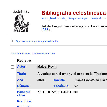
Bibliografía celestinesca
Inicio
|
Mostrar todo
|
Búsqueda simple
|
Búsqueda av
1–1 de 1 registro encontrado(s) con los criteri
(
RSS
):
Opciones de búsqueda y visualización
Seleccionar todo
Deseleccionar todo
Registro
Autor
Matos, Kevin
Título
A vueltas con el amor y el gozo en la "Tragico
Año
2021
Revista
Nueva Revista de Filol
Número
Fascículo
69
Palabras
Erotismo
;
Amor
;
Naturalismo
clave
Resumen