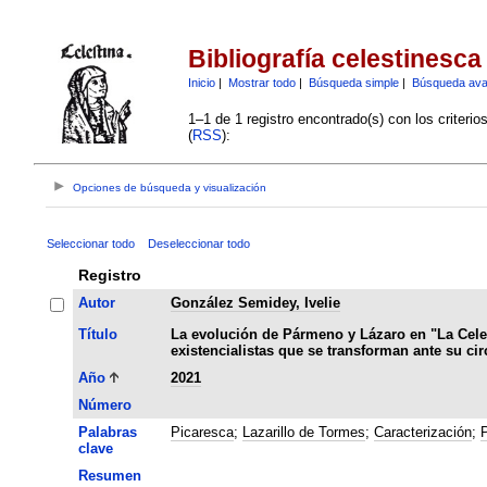
Bibliografía celestinesca
Inicio
|
Mostrar todo
|
Búsqueda simple
|
Búsqueda av
1–1 de 1 registro encontrado(s) con los criteri
(
RSS
):
Opciones de búsqueda y visualización
Seleccionar todo
Deseleccionar todo
Registro
Autor
González Semidey, Ivelie
Título
La evolución de Pármeno y Lázaro en "La Celes
existencialistas que se transforman ante su cir
Año
2021
Número
Palabras
Picaresca
;
Lazarillo de Tormes
;
Caracterización
;
clave
Resumen