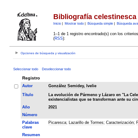
Bibliografía celestinesca
Inicio
|
Mostrar todo
|
Búsqueda simple
|
Búsqueda av
1–1 de 1 registro encontrado(s) con los criteri
(
RSS
):
Opciones de búsqueda y visualización
Seleccionar todo
Deseleccionar todo
Registro
Autor
González Semidey, Ivelie
Título
La evolución de Pármeno y Lázaro en "La Celes
existencialistas que se transforman ante su cir
Año
2021
Número
Palabras
Picaresca
;
Lazarillo de Tormes
;
Caracterización
;
clave
Resumen