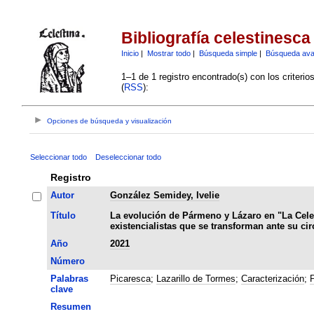
Bibliografía celestinesca
Inicio
|
Mostrar todo
|
Búsqueda simple
|
Búsqueda av
1–1 de 1 registro encontrado(s) con los criteri
(
RSS
):
Opciones de búsqueda y visualización
Seleccionar todo
Deseleccionar todo
Registro
Autor
González Semidey, Ivelie
Título
La evolución de Pármeno y Lázaro en "La Celes
existencialistas que se transforman ante su cir
Año
2021
Número
Palabras
Picaresca
;
Lazarillo de Tormes
;
Caracterización
;
clave
Resumen