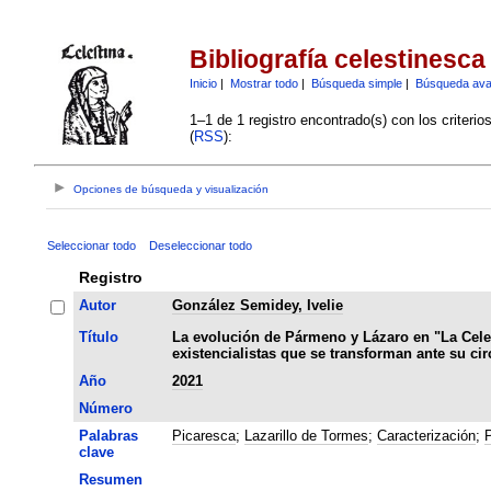
Bibliografía celestinesca
Inicio
|
Mostrar todo
|
Búsqueda simple
|
Búsqueda av
1–1 de 1 registro encontrado(s) con los criteri
(
RSS
):
Opciones de búsqueda y visualización
Seleccionar todo
Deseleccionar todo
Registro
Autor
González Semidey, Ivelie
Título
La evolución de Pármeno y Lázaro en "La Celes
existencialistas que se transforman ante su cir
Año
2021
Número
Palabras
Picaresca
;
Lazarillo de Tormes
;
Caracterización
;
clave
Resumen