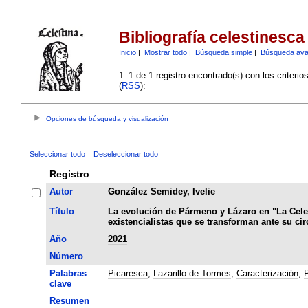
Bibliografía celestinesca
Inicio
|
Mostrar todo
|
Búsqueda simple
|
Búsqueda av
1–1 de 1 registro encontrado(s) con los criteri
(
RSS
):
Opciones de búsqueda y visualización
Seleccionar todo
Deseleccionar todo
Registro
Autor
González Semidey, Ivelie
Título
La evolución de Pármeno y Lázaro en "La Celes
existencialistas que se transforman ante su cir
Año
2021
Número
Palabras
Picaresca
;
Lazarillo de Tormes
;
Caracterización
;
clave
Resumen