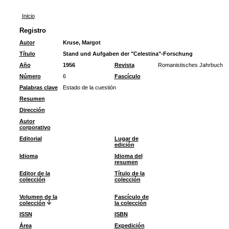
Inicio
Registro
Autor
Kruse, Margot
Título
Stand und Aufgaben der "Celestina"-Forschung
Año
1956
Revista
Romanistisches Jahrbuch
Número
6
Fascículo
Palabras clave
Estado de la cuestión
Resumen
Dirección
Autor
corporativo
Editorial
Lugar de
edición
Idioma
Idioma del
resumen
Editor de la
Título de la
colección
colección
Volumen de la
Fascículo de
colección
la colección
ISSN
ISBN
Área
Expedición