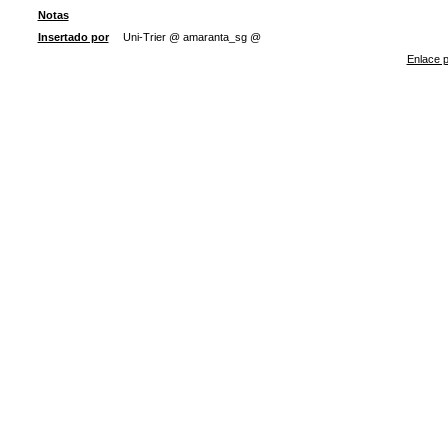
Notas
Insertado por
Uni-Trier @ amaranta_sg @
Enlace p