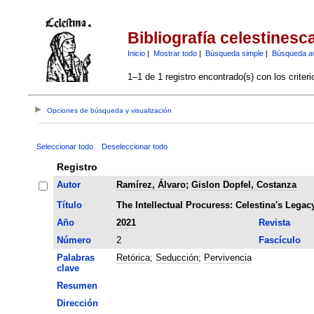
Bibliografía celestinesc
Inicio
|
Mostrar todo
|
Búsqueda simple
|
Búsqueda a
1–1 de 1 registro encontrado(s) con los criter
Opciones de búsqueda y visualización
Seleccionar todo
Deseleccionar todo
Registro
Autor
Ramírez, Álvaro
;
Gislon Dopfel, Costanza
Título
The Intellectual Procuress: Celestina's Legac
Año
2021
Revista
Número
2
Fascículo
Palabras
Retórica
;
Seducción
;
Pervivencia
clave
Resumen
Dirección