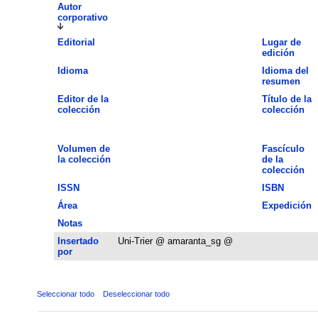
Autor
corporativo
Editorial
Lugar de
edición
Idioma
Idioma del
resumen
Editor de la
Título de la
colección
colección
Volumen de
Fascículo
la colección
de la
colección
ISSN
ISBN
Área
Expedición
Notas
Insertado
Uni-Trier @ amaranta_sg @
por
Seleccionar todo
Deseleccionar todo