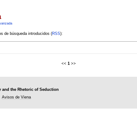
a
vanzada
ios de búsqueda introducidos (
RSS
):
<<
1
>>
y and the Rhetoric of Seduction
Avisos de Viena