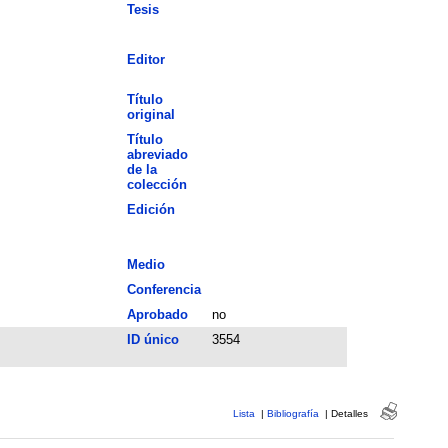
Tesis
Editor
Título
original
Título
abreviado
de la
colección
Edición
Medio
Conferencia
Aprobado
no
ID único
3554
Lista
|
Bibliografía
|
Detalles