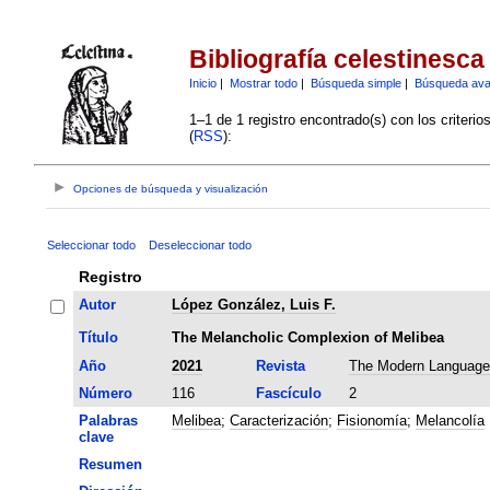
Bibliografía celestinesca
Inicio
|
Mostrar todo
|
Búsqueda simple
|
Búsqueda av
1–1 de 1 registro encontrado(s) con los criteri
(
RSS
):
Opciones de búsqueda y visualización
Seleccionar todo
Deseleccionar todo
Registro
Autor
López González, Luis F.
Título
The Melancholic Complexion of Melibea
Año
2021
Revista
The Modern Language
Número
116
Fascículo
2
Palabras
Melibea
;
Caracterización
;
Fisionomía
;
Melancolía
clave
Resumen