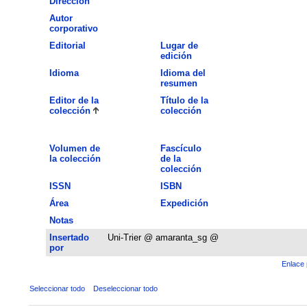
Dirección
Autor
corporativo
Editorial
Lugar de
edición
Idioma
Idioma del
resumen
Editor de la
Título de la
colección
colección
Volumen de
Fascículo
la colección
de la
colección
ISSN
ISBN
Área
Expedición
Notas
Insertado
Uni-Trier @ amaranta_sg @
por
Enlace 
Seleccionar todo
Deseleccionar todo