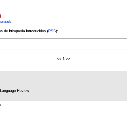
a
vanzada
ios de búsqueda introducidos (
RSS
):
<<
1
>>
 Language Review
a