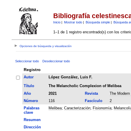
Bibliografía celestinesc
Inicio
|
Mostrar todo
|
Búsqueda simple
|
Búsqueda a
1–1 de 1 registro encontrado(s) con los criter
Opciones de búsqueda y visualización
Seleccionar todo
Deseleccionar todo
Registro
Autor
López González, Luis F.
Título
The Melancholic Complexion of Melibea
Año
2021
Revista
The Modern
Número
116
Fascículo
2
Palabras
Melibea
;
Caracterización
;
Fisionomía
;
Melancolí
clave
Resumen
Dirección