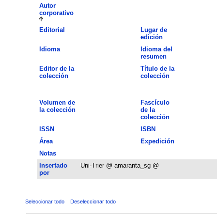
Autor
corporativo
Editorial
Lugar de
edición
Idioma
Idioma del
resumen
Editor de la
Título de la
colección
colección
Volumen de
Fascículo
la colección
de la
colección
ISSN
ISBN
Área
Expedición
Notas
Insertado
Uni-Trier @ amaranta_sg @
por
Seleccionar todo
Deseleccionar todo