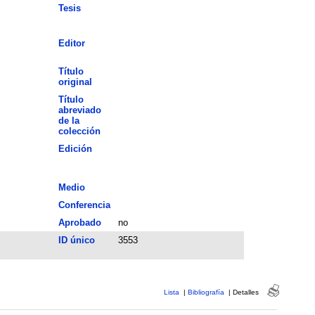
Tesis
Editor
Título
original
Título
abreviado
de la
colección
Edición
Medio
Conferencia
Aprobado
no
ID único
3553
Lista
|
Bibliografía
|
Detalles