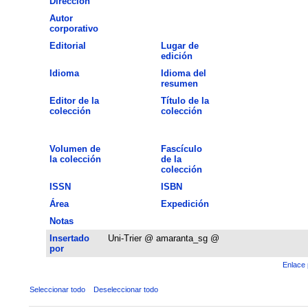
Dirección
Autor
corporativo
Editorial
Lugar de
edición
Idioma
Idioma del
resumen
Editor de la
Título de la
colección
colección
Volumen de
Fascículo
la colección
de la
colección
ISSN
ISBN
Área
Expedición
Notas
Insertado
Uni-Trier @ amaranta_sg @
por
Enlace 
Seleccionar todo
Deseleccionar todo