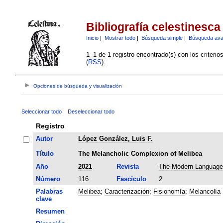
Bibliografía celestinesca
Inicio
|
Mostrar todo
|
Búsqueda simple
|
Búsqueda av
1–1 de 1 registro encontrado(s) con los criteri
(
RSS
):
Opciones de búsqueda y visualización
Seleccionar todo
Deseleccionar todo
Registro
Autor
López González, Luis F.
Título
The Melancholic Complexion of Melibea
Año
2021
Revista
The Modern Language
Número
116
Fascículo
2
Palabras
Melibea
;
Caracterización
;
Fisionomía
;
Melancolía
clave
Resumen