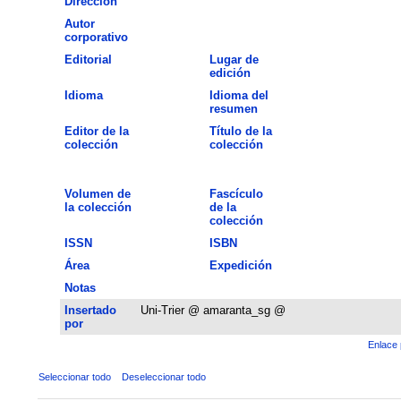
Dirección
Autor
corporativo
Editorial
Lugar de
edición
Idioma
Idioma del
resumen
Editor de la
Título de la
colección
colección
Volumen de
Fascículo
la colección
de la
colección
ISSN
ISBN
Área
Expedición
Notas
Insertado
Uni-Trier @ amaranta_sg @
por
Enlace 
Seleccionar todo
Deseleccionar todo