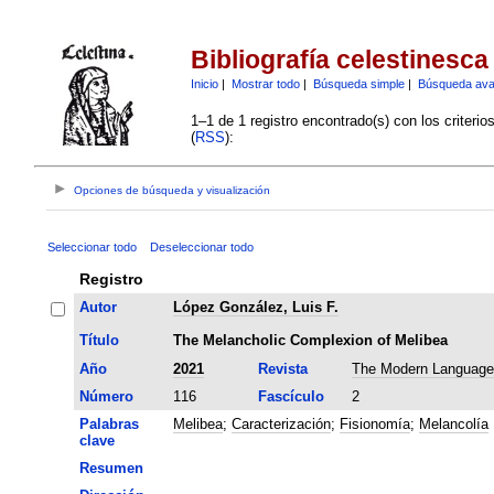
Bibliografía celestinesca
Inicio
|
Mostrar todo
|
Búsqueda simple
|
Búsqueda av
1–1 de 1 registro encontrado(s) con los criteri
(
RSS
):
Opciones de búsqueda y visualización
Seleccionar todo
Deseleccionar todo
Registro
Autor
López González, Luis F.
Título
The Melancholic Complexion of Melibea
Año
2021
Revista
The Modern Language
Número
116
Fascículo
2
Palabras
Melibea
;
Caracterización
;
Fisionomía
;
Melancolía
clave
Resumen