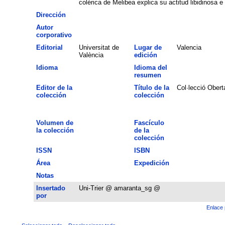
colérica de Melibea explica su actitud libidinosa e
Dirección
Autor
corporativo
Editorial
Universitat de
Lugar de
Valencia
València
edición
Idioma
Idioma del
resumen
Editor de la
Título de la
Col·lecció Obert
colección
colección
Volumen de
Fascículo
la colección
de la
colección
ISSN
ISBN
Área
Expedición
Notas
Insertado
Uni-Trier @ amaranta_sg @
por
Enlace 