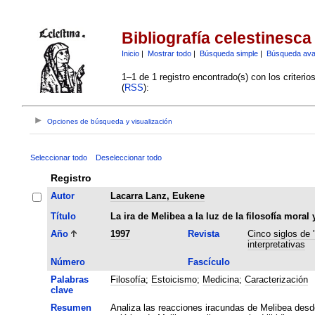
Bibliografía celestinesca
Inicio
|
Mostrar todo
|
Búsqueda simple
|
Búsqueda av
1–1 de 1 registro encontrado(s) con los criteri
(
RSS
):
Opciones de búsqueda y visualización
Seleccionar todo
Deseleccionar todo
Registro
Autor
Lacarra Lanz, Eukene
Título
La ira de Melibea a la luz de la filosofía moral
Año
1997
Revista
Cinco siglos de 
interpretativas
Número
Fascículo
Palabras
Filosofía
;
Estoicismo
;
Medicina
;
Caracterización
clave
Resumen
Analiza las reacciones iracundas de Melibea desde 