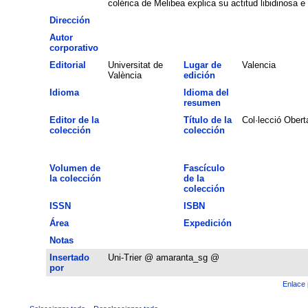
colérica de Melibea explica su actitud libidinosa e
Dirección
Autor
corporativo
Editorial
Universitat de
Lugar de
Valencia
València
edición
Idioma
Idioma del
resumen
Editor de la
Título de la
Col·lecció Obert
colección
colección
Volumen de
Fascículo
la colección
de la
colección
ISSN
ISBN
Área
Expedición
Notas
Insertado
Uni-Trier @ amaranta_sg @
por
Enlace 