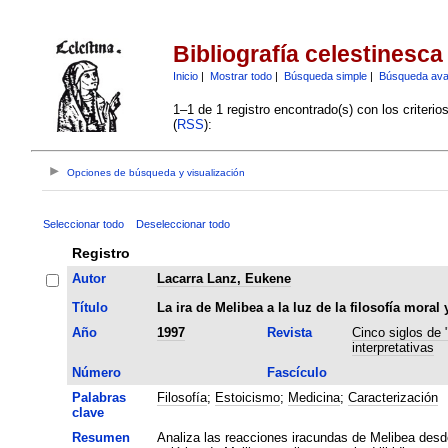
Bibliografía celestinesca
Inicio
|
Mostrar todo
|
Búsqueda simple
|
Búsqueda av
1–1 de 1 registro encontrado(s) con los criteri
(
RSS
):
Opciones de búsqueda y visualización
Seleccionar todo
Deseleccionar todo
Registro
Autor
Lacarra Lanz, Eukene
Título
La ira de Melibea a la luz de la filosofía moral
Año
1997
Revista
Cinco siglos de 
interpretativas
Número
Fascículo
Palabras
Filosofía
;
Estoicismo
;
Medicina
;
Caracterización
clave
Resumen
Analiza las reacciones iracundas de Melibea desde 