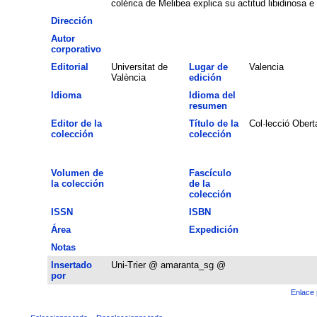
colérica de Melibea explica su actitud libidinosa e
Dirección
Autor
corporativo
Editorial
Universitat de
Lugar de
Valencia
València
edición
Idioma
Idioma del
resumen
Editor de la
Título de la
Col·lecció Obert
colección
colección
Volumen de
Fascículo
la colección
de la
colección
ISSN
ISBN
Área
Expedición
Notas
Insertado
Uni-Trier @ amaranta_sg @
por
Enlace 