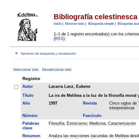
Bibliografía celestinesca
Inicio
|
Mostrar todo
|
Búsqueda simple
|
Búsqueda av
1–1 de 1 registro encontrado(s) con los criteri
(
RSS
):
Opciones de búsqueda y visualización
Seleccionar todo
Deseleccionar todo
Registro
Autor
Lacarra Lanz, Eukene
Título
La ira de Melibea a la luz de la filosofía moral
Año
1997
Revista
Cinco siglos de 
interpretativas
Número
Fascículo
Palabras
Filosofía
;
Estoicismo
;
Medicina
;
Caracterización
clave
Resumen
Analiza las reacciones iracundas de Melibea desde 