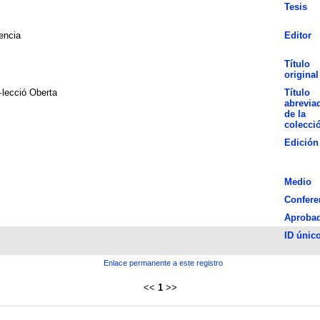
Tesis
encia
Editor
Título
original
·lecció Oberta
Título
abrevia
de la
colecci
Edición
Medio
Confere
Aproba
ID únic
Enlace permanente a este registro
<<
1
>>