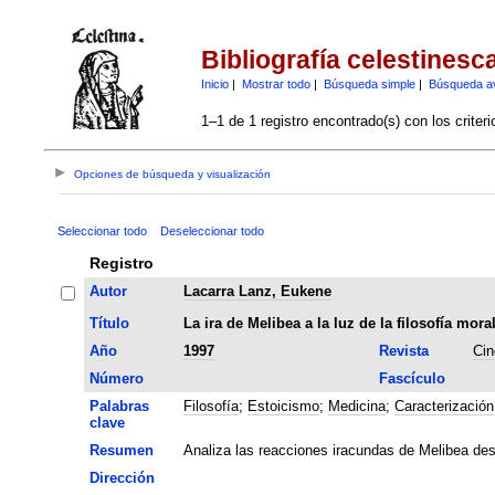
Bibliografía celestinesc
Inicio
|
Mostrar todo
|
Búsqueda simple
|
Búsqueda a
1–1 de 1 registro encontrado(s) con los criter
Opciones de búsqueda y visualización
Seleccionar todo
Deseleccionar todo
Registro
Autor
Lacarra Lanz, Eukene
Título
La ira de Melibea a la luz de la filosofía mor
Año
1997
Revista
Cin
Número
Fascículo
Palabras
Filosofía
;
Estoicismo
;
Medicina
;
Caracterización
clave
Resumen
Analiza las reacciones iracundas de Melibea desde
Dirección