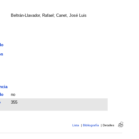
Beltrán-Llavador, Rafael; Canet, José Luis
do
ón
ncia
do
no
o
355
Lista
|
Bibliografía
|
Detalles