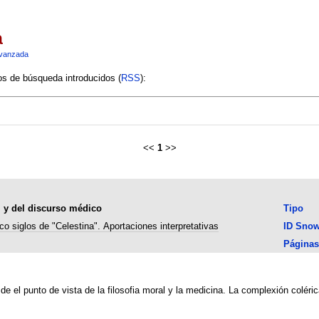
a
vanzada
ios de búsqueda introducidos (
RSS
):
<<
1
>>
al y del discurso médico
Tipo
co siglos de "Celestina". Aportaciones interpretativas
ID Sno
Páginas
 el punto de vista de la filosofia moral y la medicina. La complexión colérica