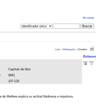
Mi cuenta
Lista
|
Bibliografía
|
Detalles
Enlaces
Capítulo de libro
w
0941
107-120
 de Melibea explica su actitud libidinosa e impulsiva.