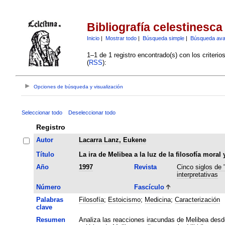
Bibliografía celestinesca
Inicio
|
Mostrar todo
|
Búsqueda simple
|
Búsqueda av
1–1 de 1 registro encontrado(s) con los criteri
(
RSS
):
Opciones de búsqueda y visualización
Seleccionar todo
Deseleccionar todo
Registro
Autor
Lacarra Lanz, Eukene
Título
La ira de Melibea a la luz de la filosofía moral
Año
1997
Revista
Cinco siglos de 
interpretativas
Número
Fascículo
Palabras
Filosofía
;
Estoicismo
;
Medicina
;
Caracterización
clave
Resumen
Analiza las reacciones iracundas de Melibea desde 