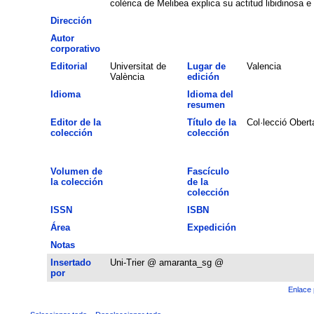
colérica de Melibea explica su actitud libidinosa e
Dirección
Autor
corporativo
Editorial
Universitat de
Lugar de
Valencia
València
edición
Idioma
Idioma del
resumen
Editor de la
Título de la
Col·lecció Obert
colección
colección
Volumen de
Fascículo
la colección
de la
colección
ISSN
ISBN
Área
Expedición
Notas
Insertado
Uni-Trier @ amaranta_sg @
por
Enlace 