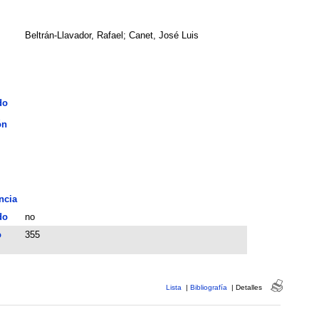
Beltrán-Llavador, Rafael; Canet, José Luis
do
ón
ncia
do
no
o
355
Lista
|
Bibliografía
|
Detalles