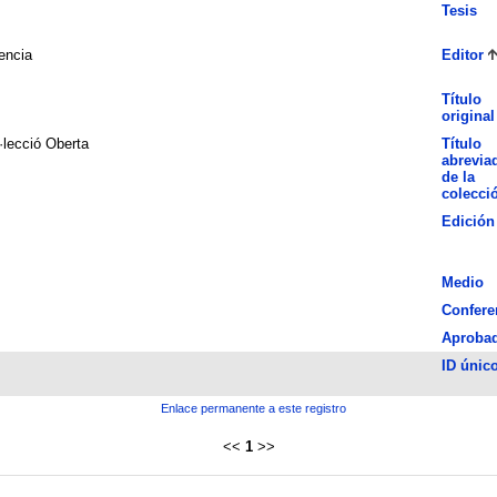
Tesis
encia
Editor
Título
original
·lecció Oberta
Título
abrevia
de la
colecci
Edición
Medio
Confere
Aproba
ID únic
Enlace permanente a este registro
<<
1
>>