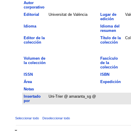
Autor
corporativo
Editorial
Universitat de València
Lugar de
Val
edición
Idioma
Idioma del
resumen
Editor de la
Título de la
Col
colección
colección
Volumen de
Fascículo
la colección
de la
colección
ISSN
ISBN
Área
Expedición
Notas
Insertado
Uni-Trier @ amaranta_sg @
por
Seleccionar todo
Deseleccionar todo