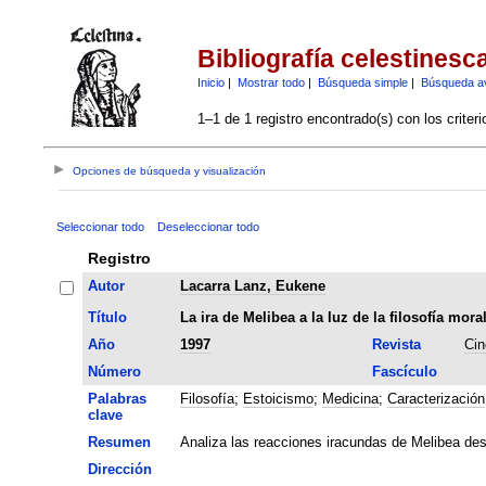
Bibliografía celestinesc
Inicio
|
Mostrar todo
|
Búsqueda simple
|
Búsqueda a
1–1 de 1 registro encontrado(s) con los criter
Opciones de búsqueda y visualización
Seleccionar todo
Deseleccionar todo
Registro
Autor
Lacarra Lanz, Eukene
Título
La ira de Melibea a la luz de la filosofía mor
Año
1997
Revista
Cin
Número
Fascículo
Palabras
Filosofía
;
Estoicismo
;
Medicina
;
Caracterización
clave
Resumen
Analiza las reacciones iracundas de Melibea desde
Dirección