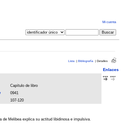
Mi cuenta
Lista
|
Bibliografía
|
Detalles
Enlaces
Capítulo de libro
w
0941
107-120
 de Melibea explica su actitud libidinosa e impulsiva.