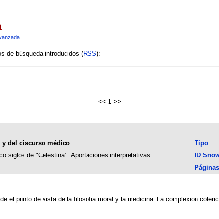
a
vanzada
ios de búsqueda introducidos (
RSS
):
<<
1
>>
al y del discurso médico
Tipo
co siglos de "Celestina". Aportaciones interpretativas
ID Sno
Páginas
 el punto de vista de la filosofia moral y la medicina. La complexión colérica