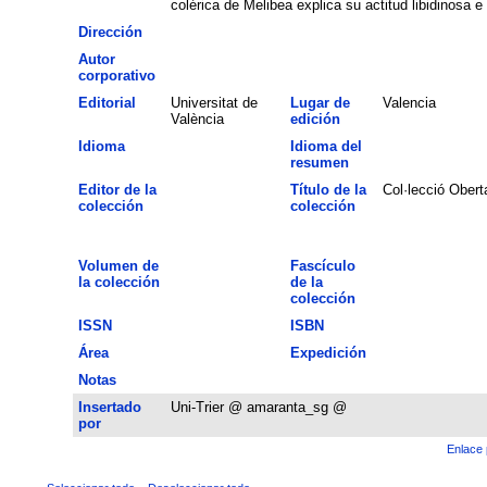
colérica de Melibea explica su actitud libidinosa e
Dirección
Autor
corporativo
Editorial
Universitat de
Lugar de
Valencia
València
edición
Idioma
Idioma del
resumen
Editor de la
Título de la
Col·lecció Obert
colección
colección
Volumen de
Fascículo
la colección
de la
colección
ISSN
ISBN
Área
Expedición
Notas
Insertado
Uni-Trier @ amaranta_sg @
por
Enlace 