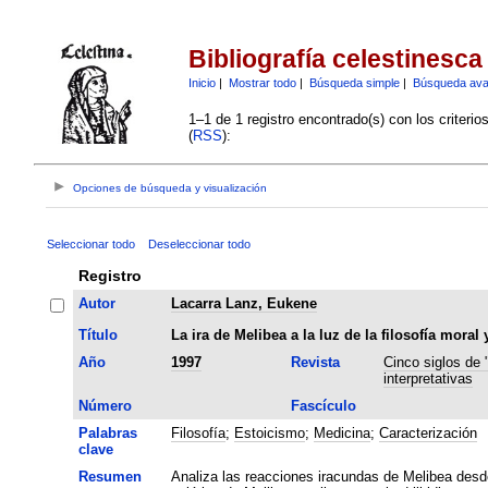
Bibliografía celestinesca
Inicio
|
Mostrar todo
|
Búsqueda simple
|
Búsqueda av
1–1 de 1 registro encontrado(s) con los criteri
(
RSS
):
Opciones de búsqueda y visualización
Seleccionar todo
Deseleccionar todo
Registro
Autor
Lacarra Lanz, Eukene
Título
La ira de Melibea a la luz de la filosofía moral
Año
1997
Revista
Cinco siglos de 
interpretativas
Número
Fascículo
Palabras
Filosofía
;
Estoicismo
;
Medicina
;
Caracterización
clave
Resumen
Analiza las reacciones iracundas de Melibea desde 