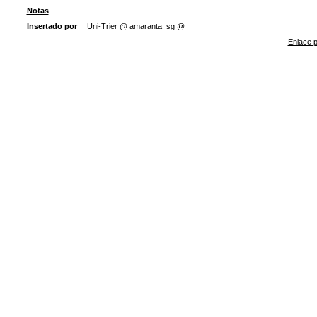
Notas
Insertado por
Uni-Trier @ amaranta_sg @
Enlace p