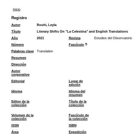
Inicio
Registro
Autor
Rouhi, Leyla
Título
Literary Shifts On "La Celestina" and English Translations
Año
2021
Revista
Estudios del Observatorio
Número
Fascículo
Palabras clave
Translation
Resumen
Dirección
Autor
corporativo
Editorial
Lugar de
edición
Idioma
Idioma del
resumen
Editor de la
Título de la
colección
colección
Volumen de la
Fascículo de
colección
la colección
ISSN
ISBN
Área
Expedición