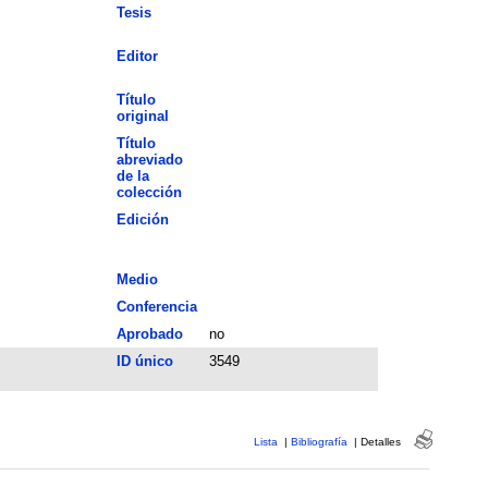
Tesis
Editor
Título
original
Título
abreviado
de la
colección
Edición
Medio
Conferencia
Aprobado
no
ID único
3549
Lista
|
Bibliografía
|
Detalles