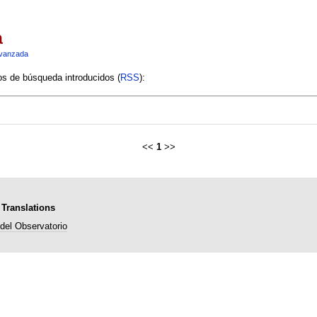
a
vanzada
ios de búsqueda introducidos (
RSS
):
<<
1
>>
 Translations
del Observatorio