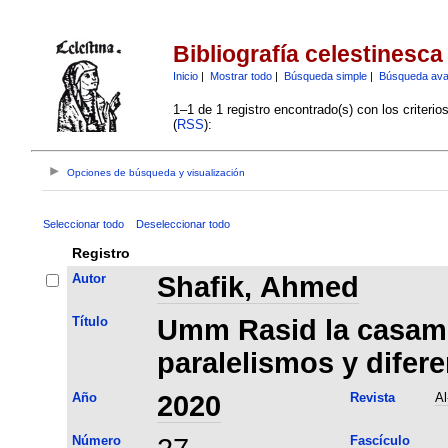
Bibliografía celestinesca
Inicio
|
Mostrar todo
|
Búsqueda simple
|
Búsqueda av
1–1 de 1 registro encontrado(s) con los criteri
(
RSS
):
Opciones de búsqueda y visualización
Seleccionar todo
Deseleccionar todo
Registro
Autor
Shafik, Ahmed
Título
Umm Rasid la casame
paralelismos y difer
Año
2020
Revista
Al
Número
Fascículo