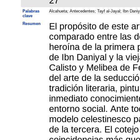
27
Palabras
Alcahueta
;
Antecedentes
;
Tayf al-Jayal
;
Ibn Daniy
clave
Resumen
El propósito de este ar
comparado entre las 
heroína de la primera 
de Ibn Daniyal y la vi
Calisto y Melibea de 
del arte de la seducció
tradición literaria, pin
inmediato conocimiento
entorno social. Ante tod
modelo celestinesco pa
de la tercera. El cotej
coincidencias más que