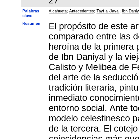
27
Palabras
Alcahueta
;
Antecedentes
;
Tayf al-Jayal
;
Ibn Daniy
clave
Resumen
El propósito de este ar
comparado entre las 
heroína de la primera 
de Ibn Daniyal y la vi
Calisto y Melibea de 
del arte de la seducció
tradición literaria, pin
inmediato conocimiento
entorno social. Ante tod
modelo celestinesco pa
de la tercera. El cotej
coincidencias más que