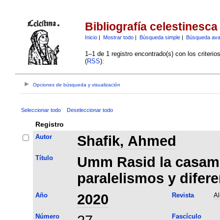
Bibliografía celestinesca
Inicio
|
Mostrar todo
|
Búsqueda simple
|
Búsqueda av
1–1 de 1 registro encontrado(s) con los criteri
(
RSS
):
Opciones de búsqueda y visualización
Seleccionar todo
Deseleccionar todo
Registro
Autor
Shafik, Ahmed
Título
Umm Rasid la casame
paralelismos y difer
Año
2020
Revista
Al
Número
Fascículo