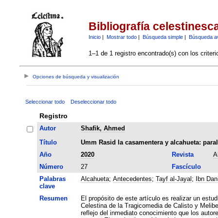
Bibliografía celestinesc
Inicio
|
Mostrar todo
|
Búsqueda simple
|
Búsqueda a
1–1 de 1 registro encontrado(s) con los criter
Opciones de búsqueda y visualización
Seleccionar todo
Deseleccionar todo
Registro
Autor
Shafik, Ahmed
Título
Umm Rasid la casamentera y alcahueta: paral
Año
2020
Revista
A
Número
27
Fascículo
Palabras
Alcahueta
;
Antecedentes
;
Tayf al-Jayal
;
Ibn Dan
clave
Resumen
El propósito de este artículo es realizar un est
Celestina de la Tragicomedia de Calisto y Melibe
reflejo del inmediato conocimiento que los autore