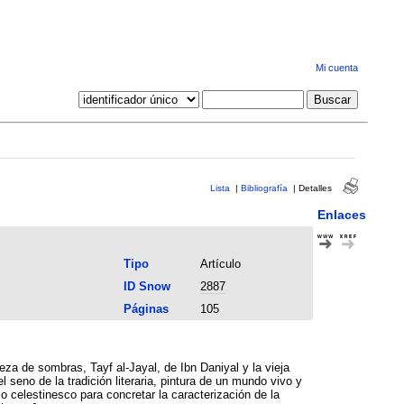
Mi cuenta
Lista
|
Bibliografía
|
Detalles
Enlaces
Tipo
Artículo
ID Snow
2887
Páginas
105
za de sombras, Tayf al-Jayal, de Ibn Daniyal y la vieja
seno de la tradición literaria, pintura de un mundo vivo y
lo celestinesco para concretar la caracterización de la