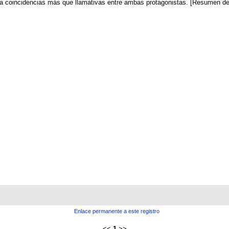
vela coincidencias más que llamativas entre ambas protagonistas. [Resumen del
Enlace permanente a este registro
<<
1
>>