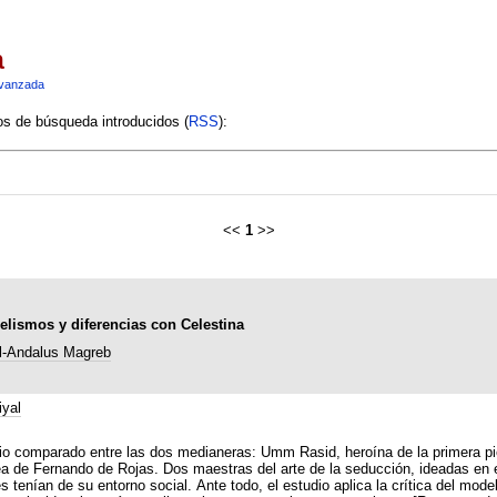
a
vanzada
ios de búsqueda introducidos (
RSS
):
<<
1
>>
elismos y diferencias con Celestina
l-Andalus Magreb
iyal
udio comparado entre las dos medianeras: Umm Rasid, heroína de la primera pie
a de Fernando de Rojas. Dos maestras del arte de la seducción, ideadas en el 
s tenían de su entorno social. Ante todo, el estudio aplica la crítica del mode