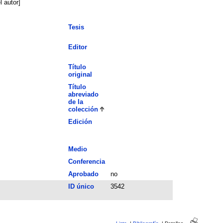
 autor]
Tesis
Editor
Título
original
Título
abreviado
de la
colección
Edición
Medio
Conferencia
Aprobado
no
ID único
3542