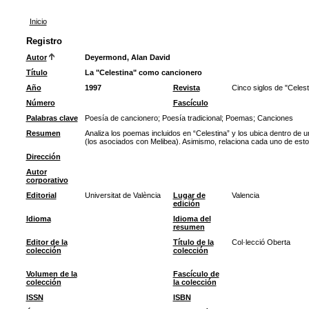
Inicio
Registro
Autor
Deyermond, Alan David
Título
La "Celestina" como cancionero
Año
1997
Revista
Cinco siglos de "Celest
Número
Fascículo
Palabras clave
Poesía de cancionero
;
Poesía tradicional
;
Poemas
;
Canciones
Resumen
Analiza los poemas incluidos en “Celestina” y los ubica dentro de u
(los asociados con Melibea). Asimismo, relaciona cada uno de esto
Dirección
Autor
corporativo
Editorial
Universitat de València
Lugar de
Valencia
edición
Idioma
Idioma del
resumen
Editor de la
Título de la
Col·lecció Oberta
colección
colección
Volumen de la
Fascículo de
colección
la colección
ISSN
ISBN