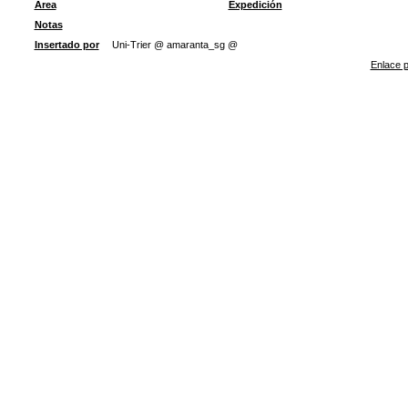
Área
Expedición
Notas
Insertado por
Uni-Trier @ amaranta_sg @
Enlace p