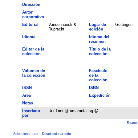
Dirección
Autor
corporativo
Editorial
Vandenhoeck &
Lugar de
Göttingen
Ruprecht
edición
Idioma
Idioma del
resumen
Editor de la
Título de la
colección
colección
Volumen de
Fascículo
la colección
de la
colección
ISSN
ISBN
Área
Expedición
Notas
Insertado
Uni-Trier @ amaranta_sg @
por
Enlace 
Seleccionar todo
Deseleccionar todo