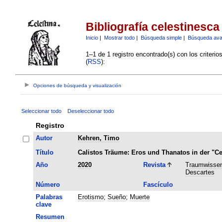
Bibliografía celestinesca
Inicio
|
Mostrar todo
|
Búsqueda simple
|
Búsqueda av
1–1 de 1 registro encontrado(s) con los criteri
(
RSS
):
Opciones de búsqueda y visualización
Seleccionar todo
Deseleccionar todo
Registro
Autor
Kehren, Timo
Título
Calistos Träume: Eros und Thanatos in der "Ce
Año
2020
Revista
Traumwissen
Descartes
Número
Fascículo
Palabras
Erotismo
;
Sueño
;
Muerte
clave
Resumen