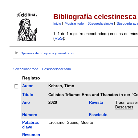
Bibliografía celestinesca
Inicio
|
Mostrar todo
|
Búsqueda simple
|
Búsqueda av
1–1 de 1 registro encontrado(s) con los criteri
(
RSS
):
Opciones de búsqueda y visualización
Seleccionar todo
Deseleccionar todo
Registro
Autor
Kehren, Timo
Título
Calistos Träume: Eros und Thanatos in der "Ce
Año
2020
Revista
Traumwissen
Descartes
Número
Fascículo
Palabras
Erotismo
;
Sueño
;
Muerte
clave
Resumen