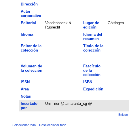
Dirección
Autor
corporativo
Editorial
Vandenhoeck &
Lugar de
Göttingen
Ruprecht
edición
Idioma
Idioma del
resumen
Editor de la
Título de la
colección
colección
Volumen de
Fascículo
la colección
de la
colección
ISSN
ISBN
Área
Expedición
Notas
Insertado
Uni-Trier @ amaranta_sg @
por
Enlace 
Seleccionar todo
Deseleccionar todo