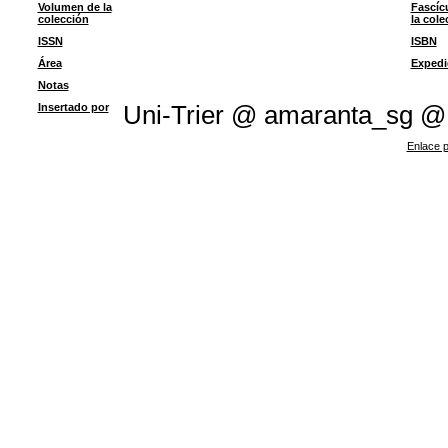
Volumen de la
Fascíc
colección
la cole
ISSN
ISBN
Área
Expedi
Notas
Insertado por
Uni-Trier @ amaranta_sg @
Enlace p