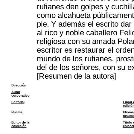
rufianes den golpes y cuchil
como alcahueta públicamente
pie. Y además el escrito da
al rico y noble caballero Fe
religiosa con su amada Poland
escritor es restaurar el orde
mundo de los rufianes, prost
del de los señores, con su ex
[Resumen de la autora]
Dirección
Autor
corporativo
Editorial
Lugar 
edició
Idioma
Idioma
resum
Editor de la
Título 
colección
colecc