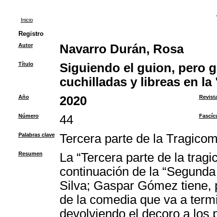
Inicio
Registro
Autor
Navarro Durán, Rosa
Título
Siguiendo el guion, pero 
cuchilladas y libreas en la
Año
2020
Revist
Número
44
Fascíc
Palabras clave
Tercera parte de la Tragico
Resumen
La “Tercera parte de la tra
continuación de la “Segunda
Silva; Gaspar Gómez tiene, po
de la comedia que va a termi
devolviendo el decoro a los 