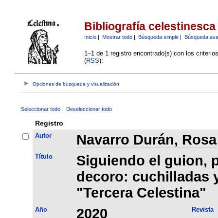
Bibliografía celestinesca
Inicio
|
Mostrar todo
|
Búsqueda simple
|
Búsqueda av
1–1 de 1 registro encontrado(s) con los criteri
(
RSS
):
Opciones de búsqueda y visualización
Seleccionar todo
Deseleccionar todo
Registro
Autor
Navarro Durán, Rosa
Título
Siguiendo el guion, 
decoro: cuchilladas y
"Tercera Celestina"
Año
2020
Revista