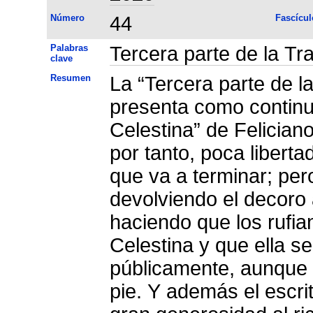
Número
44
Fascícul
Palabras
Tercera parte de la Tr
clave
Resumen
La “Tercera parte de l
presenta como contin
Celestina” de Felician
por tanto, poca liberta
que va a terminar; per
devolviendo el decoro 
haciendo que los rufia
Celestina y que ella 
públicamente, aunque s
pie. Y además el escrito dar pompa comedimien