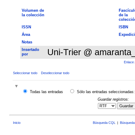
Volumen de
Fascícul
la colección
de la
colecció
ISSN
ISBN
Área
Expedic
Notas
Insertado
Uni-Trier @ amaranta
por
Enlace 
Seleccionar todo
Deseleccionar todo
Todas las entradas
Sólo las entradas seleccionadas:
Guardar registros:
Guardar
Inicio
Búsqueda CQL
|
Búsqueda