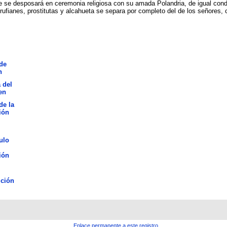
e se desposará en ceremonia religiosa con su amada Polandria, de igual condici
ufianes, prostitutas y alcahueta se separa por completo del de los señores, c
de
n
 del
en
de la
ión
ulo
ión
ción
Enlace permanente a este registro