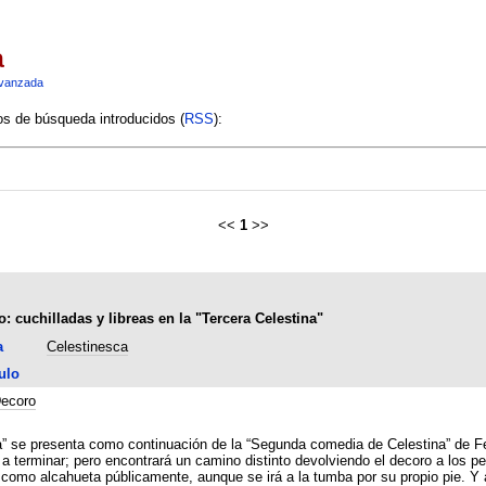
a
vanzada
ios de búsqueda introducidos (
RSS
):
<<
1
>>
 cuchilladas y libreas en la "Tercera Celestina"
a
Celestinesca
ulo
ecoro
na” se presenta como continuación de la “Segunda comedia de Celestina” de Fe
a a terminar; pero encontrará un camino distinto devolviendo el decoro a los p
ahueta públicamente, aunque se irá a la tumba por su propio pie. Y además el escrito dar pom