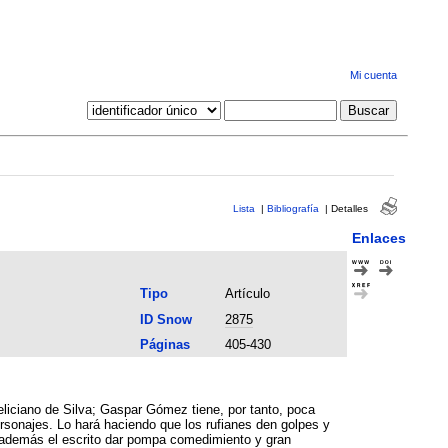
Mi cuenta
Lista
|
Bibliografía
|
Detalles
Enlaces
Tipo
Artículo
ID Snow
2875
Páginas
405-430
liciano de Silva; Gaspar Gómez tiene, por tanto, poca
ersonajes. Lo hará haciendo que los rufianes den golpes y
pa comedimiento y gran