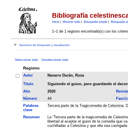
Bibliografía celestinesc
Inicio
|
Mostrar todo
|
Búsqueda simple
|
Búsqueda a
1–1 de 1 registro encontrado(s) con los criter
Opciones de búsqueda y visualización
Seleccionar todo
Deseleccionar todo
Registro
Autor
Navarro Durán, Rosa
Título
Siguiendo el guion, pero guardando el decoro:
Año
2020
Revist
Número
44
Fascíc
Palabras
Tercera parte de la Tragicomedia de Celestina
;
D
clave
Resumen
La “Tercera parte de la tragicomedia de Celesti
libertad al aceptar el guion de la comedia que v
cuchilladas a Celestina y que ella sea castigada como alc