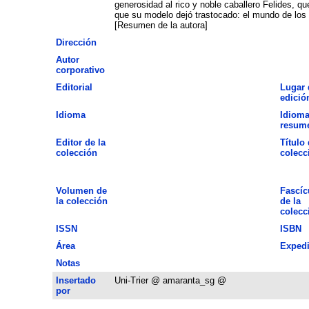
generosidad al rico y noble caballero Felides, qu
que su modelo dejó trastocado: el mundo de los r
[Resumen de la autora]
Dirección
Autor
corporativo
Editorial
Lugar 
edició
Idioma
Idioma
resum
Editor de la
Título 
colección
colecc
Volumen de
Fascíc
la colección
de la
colecc
ISSN
ISBN
Área
Expedi
Notas
Insertado
Uni-Trier @ amaranta_sg @
por