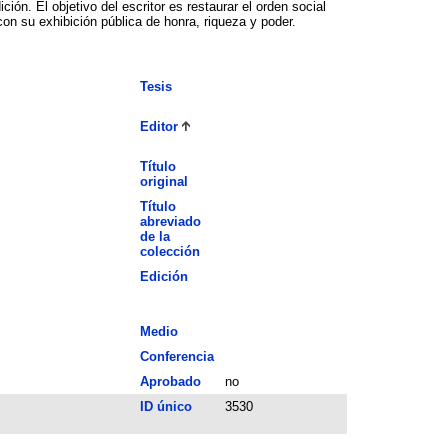
ón. El objetivo del escritor es restaurar el orden social
on su exhibición pública de honra, riqueza y poder.
Tesis
Editor
Título
original
Título
abreviado
de la
colección
Edición
Medio
Conferencia
Aprobado
no
ID único
3530