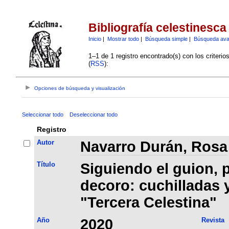
Bibliografía celestinesca
Inicio
|
Mostrar todo
|
Búsqueda simple
|
Búsqueda av
1–1 de 1 registro encontrado(s) con los criteri
(
RSS
):
Opciones de búsqueda y visualización
Seleccionar todo
Deseleccionar todo
Registro
Autor
Navarro Durán, Rosa
Título
Siguiendo el guion, 
decoro: cuchilladas y
"Tercera Celestina"
Año
2020
Revista