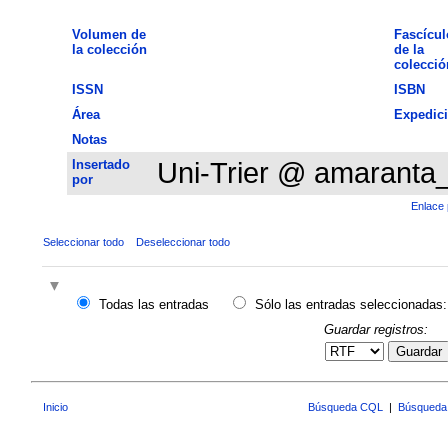
Volumen de
Fascícul
la colección
de la
colecció
ISSN
ISBN
Área
Expedic
Notas
Insertado
Uni-Trier @ amaranta
por
Enlace 
Seleccionar todo
Deseleccionar todo
Todas las entradas
Sólo las entradas seleccionadas:
Guardar registros:
Guardar
Inicio
Búsqueda CQL
|
Búsqueda