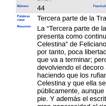
Número
44
Fascícul
Palabras
Tercera parte de la Tr
clave
Resumen
La “Tercera parte de l
presenta como contin
Celestina” de Felician
por tanto, poca liberta
que va a terminar; per
devolviendo el decoro 
haciendo que los rufia
Celestina y que ella 
públicamente, aunque s
pie. Y además el escrito dar pompa comedimien