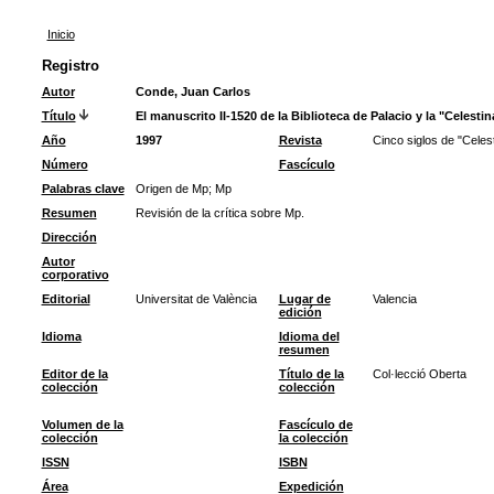
Inicio
Registro
Autor
Conde, Juan Carlos
Título
El manuscrito II-1520 de la Biblioteca de Palacio y la "Celesti
Año
1997
Revista
Cinco siglos de "Celest
Número
Fascículo
Palabras clave
Origen de Mp
;
Mp
Resumen
Revisión de la crítica sobre Mp.
Dirección
Autor
corporativo
Editorial
Universitat de València
Lugar de
Valencia
edición
Idioma
Idioma del
resumen
Editor de la
Título de la
Col·lecció Oberta
colección
colección
Volumen de la
Fascículo de
colección
la colección
ISSN
ISBN
Área
Expedición