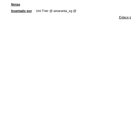
Notas
Insertado por
Uni-Trier @ amaranta_sg @
Enlace p