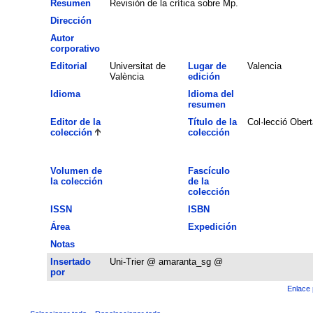
Resumen
Revisión de la crítica sobre Mp.
Dirección
Autor
corporativo
Editorial
Universitat de
Lugar de
Valencia
València
edición
Idioma
Idioma del
resumen
Editor de la
Título de la
Col·lecció Obert
colección
colección
Volumen de
Fascículo
la colección
de la
colección
ISSN
ISBN
Área
Expedición
Notas
Insertado
Uni-Trier @ amaranta_sg @
por
Enlace 