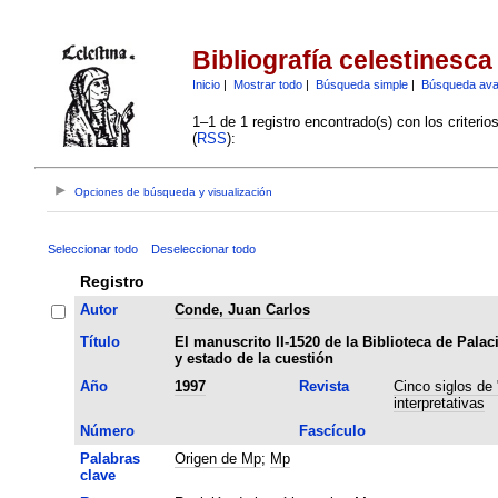
Bibliografía celestinesca
Inicio
|
Mostrar todo
|
Búsqueda simple
|
Búsqueda av
1–1 de 1 registro encontrado(s) con los criteri
(
RSS
):
Opciones de búsqueda y visualización
Seleccionar todo
Deseleccionar todo
Registro
Autor
Conde, Juan Carlos
Título
El manuscrito II-1520 de la Biblioteca de Palaci
y estado de la cuestión
Año
1997
Revista
Cinco siglos de 
interpretativas
Número
Fascículo
Palabras
Origen de Mp
;
Mp
clave