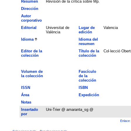
Resumen
Revisión de la crítica sobre Mp.
Dirección
Autor
corporativo
Editorial
Universitat de
Lugar de
Valencia
València
edición
Idioma
Idioma del
resumen
Editor de la
Título de la
Col·lecció Obert
colección
colección
Volumen de
Fascículo
la colección
de la
colección
ISSN
ISBN
Área
Expedición
Notas
Insertado
Uni-Trier @ amaranta_sg @
por
Enlace 