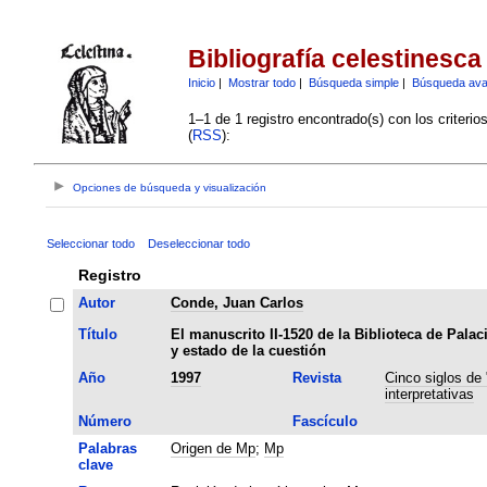
Bibliografía celestinesca
Inicio
|
Mostrar todo
|
Búsqueda simple
|
Búsqueda av
1–1 de 1 registro encontrado(s) con los criteri
(
RSS
):
Opciones de búsqueda y visualización
Seleccionar todo
Deseleccionar todo
Registro
Autor
Conde, Juan Carlos
Título
El manuscrito II-1520 de la Biblioteca de Palaci
y estado de la cuestión
Año
1997
Revista
Cinco siglos de 
interpretativas
Número
Fascículo
Palabras
Origen de Mp
;
Mp
clave