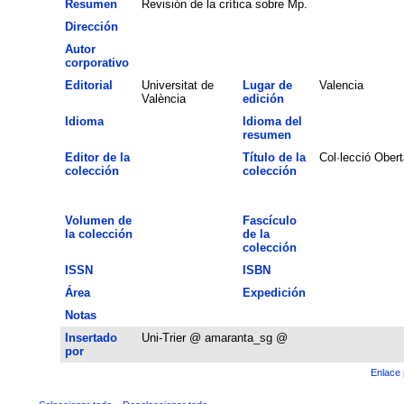
Resumen
Revisión de la crítica sobre Mp.
Dirección
Autor
corporativo
Editorial
Universitat de
Lugar de
Valencia
València
edición
Idioma
Idioma del
resumen
Editor de la
Título de la
Col·lecció Obert
colección
colección
Volumen de
Fascículo
la colección
de la
colección
ISSN
ISBN
Área
Expedición
Notas
Insertado
Uni-Trier @ amaranta_sg @
por
Enlace 