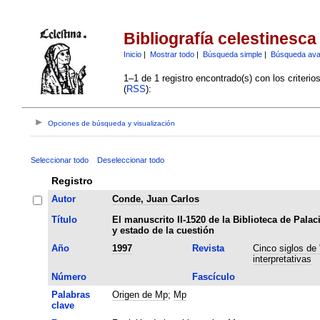
Bibliografía celestinesca
Inicio
|
Mostrar todo
|
Búsqueda simple
|
Búsqueda av
1–1 de 1 registro encontrado(s) con los criteri
(
RSS
):
Opciones de búsqueda y visualización
Seleccionar todo
Deseleccionar todo
Registro
Autor
Conde, Juan Carlos
Título
El manuscrito II-1520 de la Biblioteca de Palaci
y estado de la cuestión
Año
1997
Revista
Cinco siglos de 
interpretativas
Número
Fascículo
Palabras
Origen de Mp
;
Mp
clave