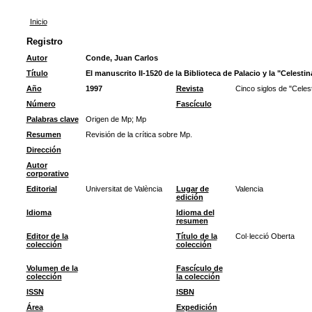
Inicio
Registro
Autor
Conde, Juan Carlos
Título
El manuscrito II-1520 de la Biblioteca de Palacio y la "Celesti
Año
1997
Revista
Cinco siglos de "Celest
Número
Fascículo
Palabras clave
Origen de Mp
;
Mp
Resumen
Revisión de la crítica sobre Mp.
Dirección
Autor
corporativo
Editorial
Universitat de València
Lugar de
Valencia
edición
Idioma
Idioma del
resumen
Editor de la
Título de la
Col·lecció Oberta
colección
colección
Volumen de la
Fascículo de
colección
la colección
ISSN
ISBN
Área
Expedición