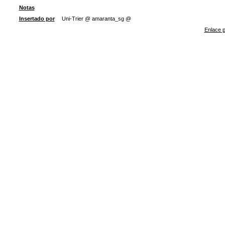
Notas
Insertado por
Uni-Trier @ amaranta_sg @
Enlace p