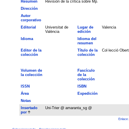
Resumen
Revisión de la crítica sobre Mp.
Dirección
Autor
corporativo
Editorial
Universitat de
Lugar de
Valencia
València
edición
Idioma
Idioma del
resumen
Editor de la
Título de la
Col·lecció Obert
colección
colección
Volumen de
Fascículo
la colección
de la
colección
ISSN
ISBN
Área
Expedición
Notas
Insertado
Uni-Trier @ amaranta_sg @
por
Enlace 