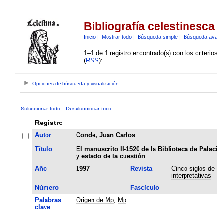
Bibliografía celestinesca
Inicio
|
Mostrar todo
|
Búsqueda simple
|
Búsqueda av
1–1 de 1 registro encontrado(s) con los criteri
(
RSS
):
Opciones de búsqueda y visualización
Seleccionar todo
Deseleccionar todo
Registro
Autor
Conde, Juan Carlos
Título
El manuscrito II-1520 de la Biblioteca de Palaci
y estado de la cuestión
Año
1997
Revista
Cinco siglos de 
interpretativas
Número
Fascículo
Palabras
Origen de Mp
;
Mp
clave