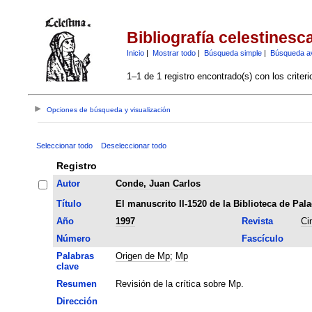
Bibliografía celestinesc
Inicio
|
Mostrar todo
|
Búsqueda simple
|
Búsqueda a
1–1 de 1 registro encontrado(s) con los criter
Opciones de búsqueda y visualización
Seleccionar todo
Deseleccionar todo
Registro
Autor
Conde, Juan Carlos
Título
El manuscrito II-1520 de la Biblioteca de Pala
Año
1997
Revista
Ci
Número
Fascículo
Palabras
Origen de Mp
;
Mp
clave
Resumen
Revisión de la crítica sobre Mp.
Dirección