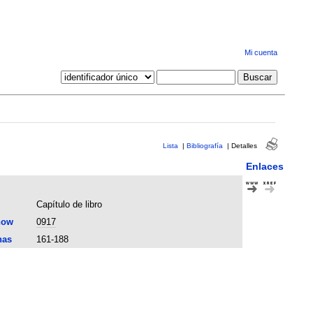
Mi cuenta
Lista
|
Bibliografía
|
Detalles
Enlaces
Capítulo de libro
now
0917
nas
161-188