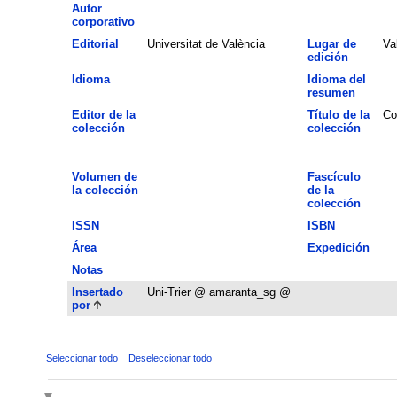
Autor
corporativo
Editorial
Universitat de València
Lugar de
Va
edición
Idioma
Idioma del
resumen
Editor de la
Título de la
Co
colección
colección
Volumen de
Fascículo
la colección
de la
colección
ISSN
ISBN
Área
Expedición
Notas
Insertado
Uni-Trier @ amaranta_sg @
por
Seleccionar todo
Deseleccionar todo