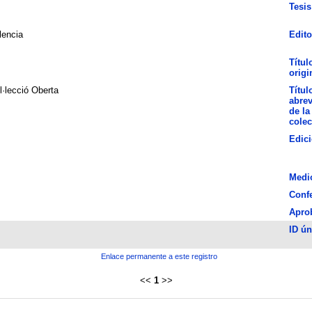
Tesis
lencia
Edito
Títul
origi
l·lecció Oberta
Títul
abre
de la
colec
Edic
Medi
Conf
Apro
ID ún
Enlace permanente a este registro
<<
1
>>