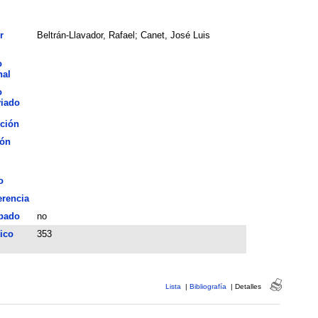
r
Beltrán-Llavador, Rafael; Canet, José Luis
o
nal
o
viado
ción
ión
o
erencia
bado
no
ico
353
Lista
|
Bibliografía
|
Detalles