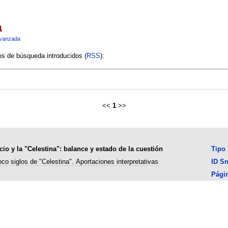
a
vanzada
ios de búsqueda introducidos (
RSS
):
<<
1
>>
cio y la "Celestina": balance y estado de la cuestión
Tipo
nco siglos de "Celestina". Aportaciones interpretativas
ID S
Pági