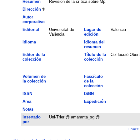
Resumen
Revisión de la crítica sobre Mp.
Dirección
Autor
corporativo
Editorial
Universitat de
Lugar de
Valencia
València
edición
Idioma
Idioma del
resumen
Editor de la
Título de la
Col·lecció Obert
colección
colección
Volumen de
Fascículo
la colección
de la
colección
ISSN
ISBN
Área
Expedición
Notas
Insertado
Uni-Trier @ amaranta_sg @
por
Enlace 