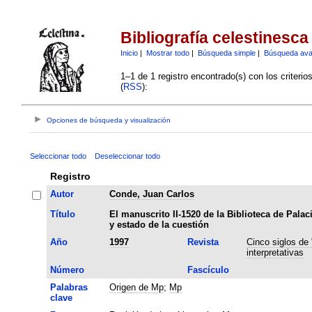
Bibliografía celestinesca
Inicio
|
Mostrar todo
|
Búsqueda simple
|
Búsqueda av
1–1 de 1 registro encontrado(s) con los criteri
(
RSS
):
Opciones de búsqueda y visualización
Seleccionar todo
Deseleccionar todo
Registro
Autor
Conde, Juan Carlos
Título
El manuscrito II-1520 de la Biblioteca de Palaci
y estado de la cuestión
Año
1997
Revista
Cinco siglos de 
interpretativas
Número
Fascículo
Palabras
Origen de Mp
;
Mp
clave