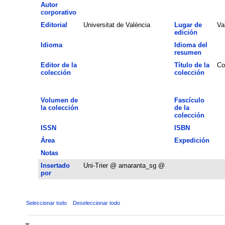
Autor
corporativo
Editorial
Universitat de València
Lugar de
Va
edición
Idioma
Idioma del
resumen
Editor de la
Título de la
Co
colección
colección
Volumen de
Fascículo
la colección
de la
colección
ISSN
ISBN
Área
Expedición
Notas
Insertado
Uni-Trier @ amaranta_sg @
por
Seleccionar todo
Deseleccionar todo