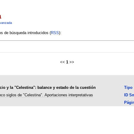
a
vanzada
ios de búsqueda introducidos (
RSS
):
<<
1
>>
cio y la "Celestina": balance y estado de la cuestión
Tipo
nco siglos de "Celestina". Aportaciones interpretativas
ID S
Pági