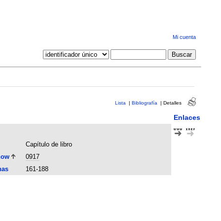
Mi cuenta
Lista
|
Bibliografía
|
Detalles
Enlaces
Capítulo de libro
now
0917
nas
161-188