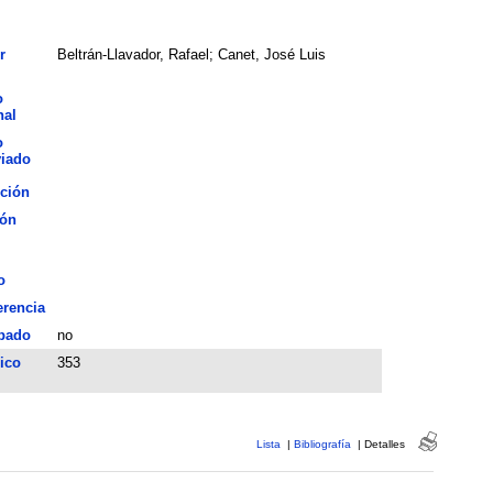
r
Beltrán-Llavador, Rafael; Canet, José Luis
o
nal
o
viado
ción
ión
o
erencia
bado
no
ico
353
Lista
|
Bibliografía
|
Detalles