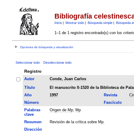
Bibliografía celestinesc
Inicio
|
Mostrar todo
|
Búsqueda simple
|
Búsqueda a
1–1 de 1 registro encontrado(s) con los criter
Opciones de búsqueda y visualización
Seleccionar todo
Deseleccionar todo
Registro
Autor
Conde, Juan Carlos
Título
El manuscrito II-1520 de la Biblioteca de Pala
Año
1997
Revista
Ci
Número
Fascículo
Palabras
Origen de Mp
;
Mp
clave
Resumen
Revisión de la crítica sobre Mp.
Dirección