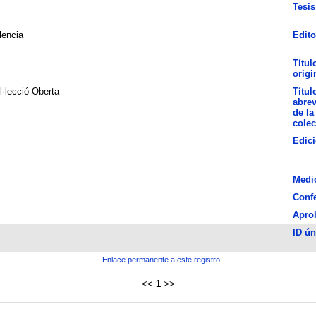
Tesis
lencia
Edito
Títul
origi
l·lecció Oberta
Títul
abre
de la
colec
Edic
Medi
Conf
Apro
ID ún
Enlace permanente a este registro
<<
1
>>