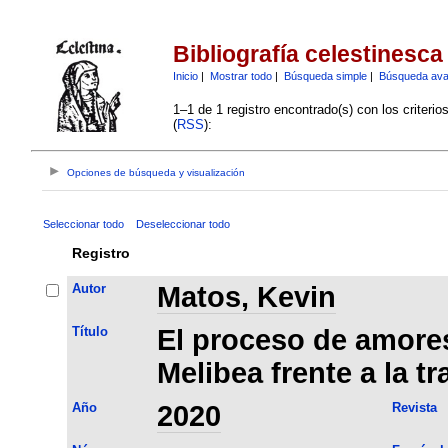
Bibliografía celestinesca
Inicio
|
Mostrar todo
|
Búsqueda simple
|
Búsqueda av
1–1 de 1 registro encontrado(s) con los criteri
(
RSS
):
Opciones de búsqueda y visualización
Seleccionar todo
Deseleccionar todo
Registro
Autor
Matos, Kevin
Título
El proceso de amores
Melibea frente a la tr
Año
2020
Revista