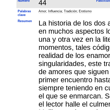
Número
44
Fascícul
Palabras
Amor
;
Influencia
;
Tradición
;
Erotismo
clave
Resumen
La historia de los dos
en muchos aspectos los códigos ama
una y otra vez en la literatura medieval, aunque, por
momentos, tales códig
realidad de los enamor
singularidades, este tr
de amores que siguen 
primer encuentro hasta
siempre teniendo en cu
el que se enmarcan. S
el lector halle el culme