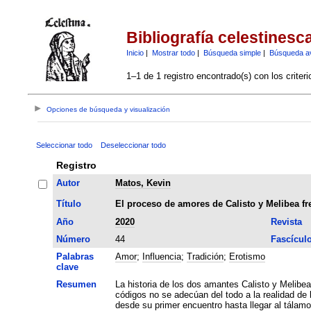
Bibliografía celestinesc
Inicio
|
Mostrar todo
|
Búsqueda simple
|
Búsqueda a
1–1 de 1 registro encontrado(s) con los criter
Opciones de búsqueda y visualización
Seleccionar todo
Deseleccionar todo
Registro
Autor
Matos, Kevin
Título
El proceso de amores de Calisto y Melibea fre
Año
2020
Revista
Número
44
Fascícul
Palabras
Amor
;
Influencia
;
Tradición
;
Erotismo
clave
Resumen
La historia de los dos amantes Calisto y Melibea sigue en muchos aspectos los códigos amatorios
códigos no se adecúan del todo a la realidad de 
desde su primer encuentro hasta llegar al tálamo