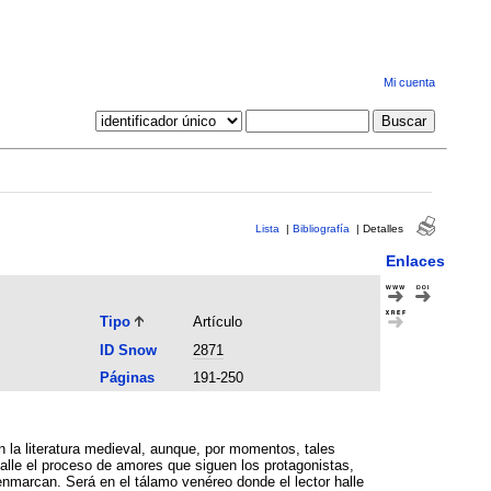
Mi cuenta
Lista
|
Bibliografía
|
Detalles
Enlaces
Tipo
Artículo
ID Snow
2871
Páginas
191-250
talle el proceso de amores que siguen los protagonistas,
enmarcan. Será en el tálamo venéreo donde el lector halle