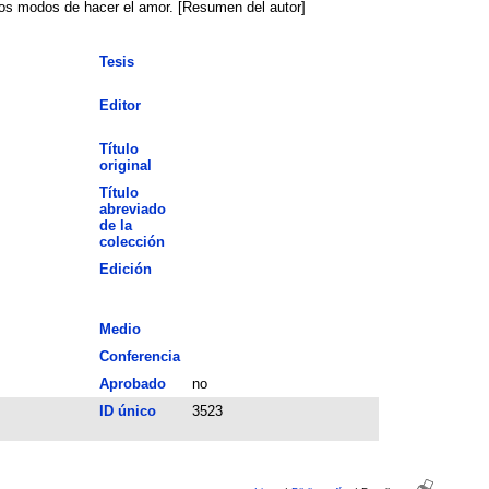
vos modos de hacer el amor. [Resumen del autor]
Tesis
Editor
Título
original
Título
abreviado
de la
colección
Edición
Medio
Conferencia
Aprobado
no
ID único
3523