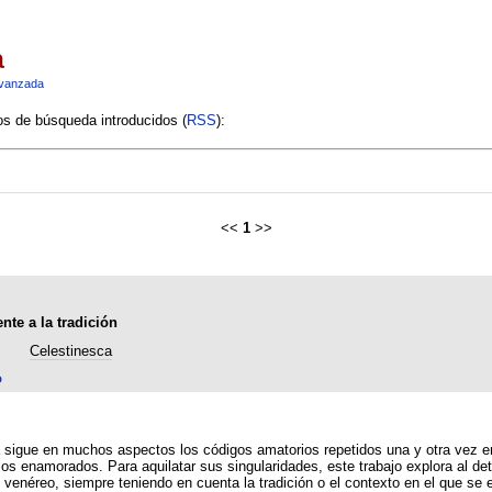
a
vanzada
ios de búsqueda introducidos (
RSS
):
<<
1
>>
nte a la tradición
Celestinesca
o
 repetidos una y otra vez en la literatura medieval, aunque, por momentos, tales
los enamorados. Para aquilatar sus singularidades, este trabajo explora al de
 venéreo, siempre teniendo en cuenta la tradición o el contexto en el que se 