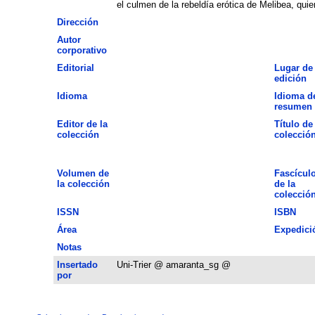
el culmen de la rebeldía erótica de Melibea, qu
Dirección
Autor
corporativo
Editorial
Lugar de
edición
Idioma
Idioma d
resumen
Editor de la
Título de 
colección
colecció
Volumen de
Fascícul
la colección
de la
colecció
ISSN
ISBN
Área
Expedici
Notas
Insertado
Uni-Trier @ amaranta_sg @
por