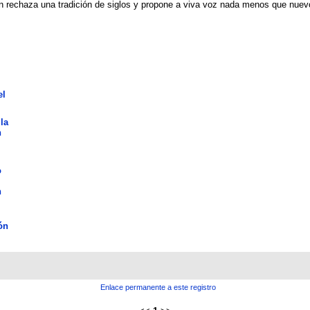
ien rechaza una tradición de siglos y propone a viva voz nada menos que nue
el
la
n
o
n
ón
Enlace permanente a este registro