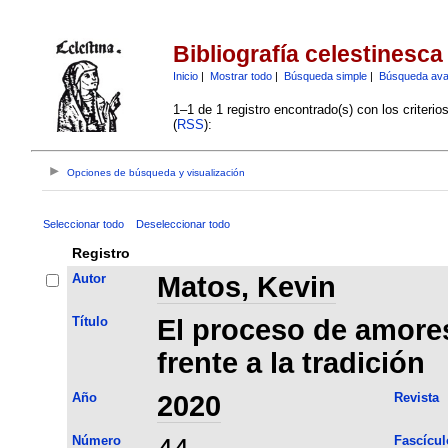
Bibliografía celestinesca
Inicio
|
Mostrar todo
|
Búsqueda simple
|
Búsqueda av
1–1 de 1 registro encontrado(s) con los criteri
(
RSS
):
Opciones de búsqueda y visualización
Seleccionar todo
Deseleccionar todo
Registro
Autor
Matos, Kevin
Título
El proceso de amores
frente a la tradición
Año
2020
Revista
Número
Fascícul