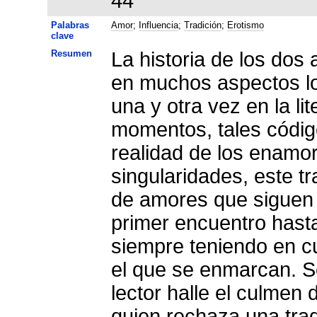
44
Palabras
Amor
;
Influencia
;
Tradición
;
Erotismo
clave
Resumen
La historia de los dos
en muchos aspectos los códigos ama
una y otra vez en la literatura medieval, aunque, por
momentos, tales códig
realidad de los enamor
singularidades, este tr
de amores que siguen 
primer encuentro hasta
siempre teniendo en cu
el que se enmarcan. S
lector halle el culmen 
quien rechaza una trad