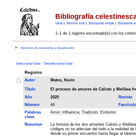
Bibliografía celestinesc
Inicio
|
Mostrar todo
|
Búsqueda simple
|
Búsqueda a
1–1 de 1 registro encontrado(s) con los criter
Opciones de búsqueda y visualización
Seleccionar todo
Deseleccionar todo
Registro
Autor
Matos, Kevin
Título
El proceso de amores de Calisto y Melibea fre
Año
2020
Revista
Número
44
Fascícul
Palabras
Amor
;
Influencia
;
Tradición
;
Erotismo
clave
Resumen
La historia de los dos amantes Calisto y Melibea sigue en muchos aspectos los códigos amatorios
códigos no se adecúan del todo a la realidad de 
desde su primer encuentro hasta llegar al tálamo