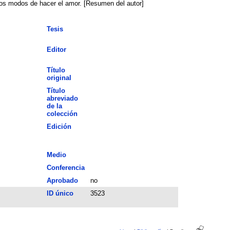
vos modos de hacer el amor. [Resumen del autor]
Tesis
Editor
Título
original
Título
abreviado
de la
colección
Edición
Medio
Conferencia
Aprobado
no
ID único
3523