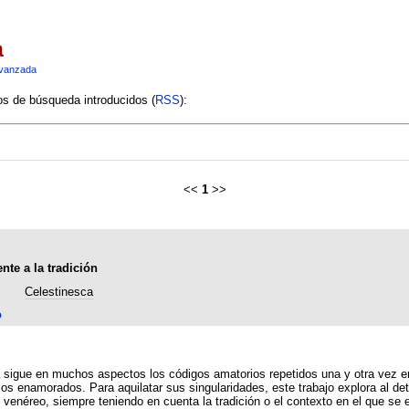
a
vanzada
ios de búsqueda introducidos (
RSS
):
<<
1
>>
nte a la tradición
Celestinesca
o
 repetidos una y otra vez en la literatura medieval, aunque, por momentos, tales
los enamorados. Para aquilatar sus singularidades, este trabajo explora al de
 venéreo, siempre teniendo en cuenta la tradición o el contexto en el que se 