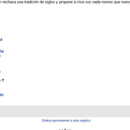
ien rechaza una tradición de siglos y propone a viva voz nada menos que nue
el
la
n
o
n
ón
Enlace permanente a este registro