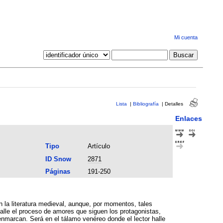
Mi cuenta
Lista
|
Bibliografía
|
Detalles
Enlaces
Tipo
Artículo
ID Snow
2871
Páginas
191-250
talle el proceso de amores que siguen los protagonistas,
enmarcan. Será en el tálamo venéreo donde el lector halle