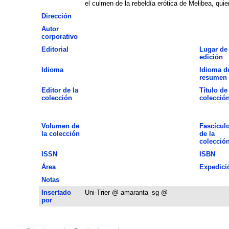
el culmen de la rebeldía erótica de Melibea, qu
Dirección
Autor
corporativo
Editorial
Lugar de
edición
Idioma
Idioma d
resumen
Editor de la
Título de 
colección
colecció
Volumen de
Fascícul
la colección
de la
colecció
ISSN
ISBN
Área
Expedici
Notas
Insertado
Uni-Trier @ amaranta_sg @
por